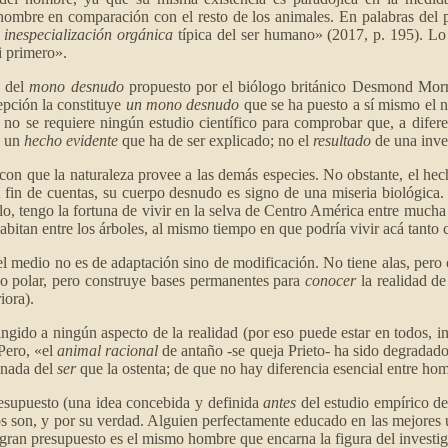
l hombre en comparación con el resto de los animales. En palabras del p
a
inespecialización orgánica
típica del ser humano» (2017, p. 195). Lo 
i primero».
o del
mono desnudo
propuesto por el biólogo británico Desmond Morris
epción la constituye
un mono desnudo
que se ha puesto a sí mismo el 
no se requiere ningún estudio científico para comprobar que, a difere
s un
hecho evidente
que ha de ser explicado; no el
resultado
de una inves
o con que la naturaleza provee a las demás especies. No obstante, el he
fin de cuentas, su cuerpo desnudo es signo de una miseria biológica. Pe
lo, tengo la fortuna de vivir en la selva de Centro América entre mucha
abitan entre los árboles, al mismo tiempo en que podría vivir acá tanto 
el medio no es de adaptación sino de modificación. No tiene alas, pero 
so polar, pero construye bases permanentes para
conocer
la realidad de
iora).
gido a ningún aspecto de la realidad (por eso puede estar en todos, in
Pero, «el
animal racional
de antaño -se queja Prieto- ha sido degradad
 nada del
ser
que la ostenta; de que no hay diferencia esencial entre hom
presupuesto (una idea concebida y definida
antes
del estudio empírico de
os son, y por su verdad. Alguien perfectamente educado en las mejores 
el gran presupuesto es el mismo hombre que encarna la figura del investi