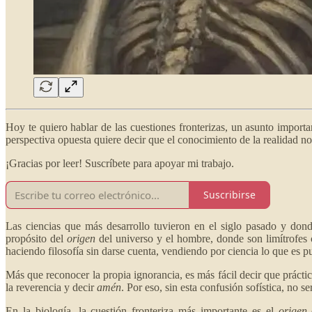
Hoy te quiero hablar de las cuestiones fronterizas, un asunto importan
perspectiva opuesta quiere decir que el conocimiento de la realidad no 
¡Gracias por leer! Suscríbete para apoyar mi trabajo.
Suscribirse
Las ciencias que más desarrollo tuvieron en el siglo pasado y dond
propósito del
origen
del universo y el hombre, donde son limítrofes c
haciendo filosofía sin darse cuenta, vendiendo por ciencia lo que es p
Más que reconocer la propia ignorancia, es más fácil decir que práctic
la reverencia y decir
amén
. Por eso, sin esta confusión sofística, no s
En la biología, la cuestión fronteriza más importante es el
origen
d