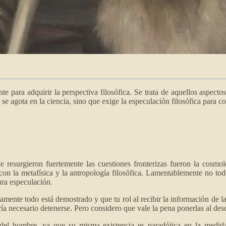
te para adquirir la perspectiva filosófica. Se trata de aquellos aspecto
se agota en la ciencia, sino que exige la especulación filosófica para c
e resurgieron fuertemente las cuestiones fronterizas fueron la cosmol
on la metafísica y la antropología filosófica. Lamentablemente no tod
ura especulación.
amente todo está demostrado y que tu rol al recibir la información de la
ería necesario detenerse. Pero considero que vale la pena ponerlas al des
el hombre, ya que su misma existencia es paradójica en la medida