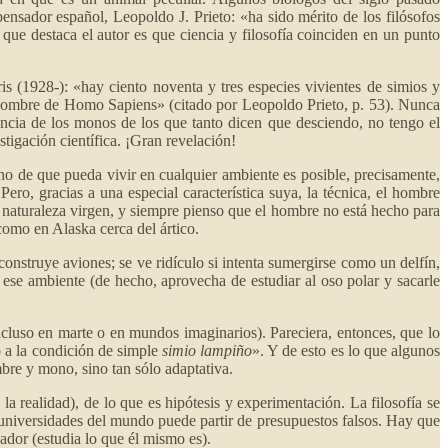
ensador español, Leopoldo J. Prieto: «ha sido mérito de los filósofos
que destaca el autor es que ciencia y filosofía coinciden en un punto
 (1928-): «hay ciento noventa y tres especies vivientes de simios y
nombre de Homo Sapiens» (citado por Leopoldo Prieto, p. 53). Nunca
ncia de los monos de los que tanto dicen que desciendo, no tengo el
tigación científica. ¡Gran revelación!
cho de que pueda vivir en cualquier ambiente es posible, precisamente,
ro, gracias a una especial característica suya, la técnica, el hombre
 naturaleza virgen, y siempre pienso que el hombre no está hecho para
como en Alaska cerca del ártico.
construye aviones; se ve ridículo si intenta sumergirse como un delfín,
 ese ambiente (de hecho, aprovecha de estudiar al oso polar y sacarle
cluso en marte o en mundos imaginarios). Pareciera, entonces, que lo
o a la condición de simple
simio lampiño
». Y de esto es lo que algunos
bre y mono, sino tan sólo adaptativa.
 la realidad), de lo que es hipótesis y experimentación. La filosofía se
universidades del mundo puede partir de presupuestos falsos. Hay que
gador (estudia lo que él mismo es).