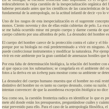
redescubrieron la vieja cuestión de la inespecialización orgánica de
haberse percatado antes que los científicos de las características de l
fundamental de la antropología, no la actitud infantil de decir «yo lo v
Uno de los rasgos de esta inespecialización es el sugerente concept
monos. Ciento noventa y dos de ellas están cubiertas de pelo. La exc
se me había ocurrido mirar mi propio cuerpo y darme cuenta de que 
cuerpo cubierto por una alfombra de pelo. La desnudez del hombre e
El cuerpo del hombre carece de la protección contra el calor y el frí
porque por su biología no está predeterminado a vivir en ninguno. A 
puede confeccionar instrumentos y modificar la naturaleza. Por ejemp
vivir en este ambiente por la gran cantidad de amenazas hostiles que h
Por esta falta de determinación biológica, la relación del hombre con 
al que opaca con los submarinos; se congelaría en el ambiente del o
fotos a la deriva en un
iceberg
para mostrar como
su
ambiente se deter
La desnudez del cuerpo humano muestra que el hombre no está restrin
distintivo del hombre no es tanto su cuerpo desnudo, como su razón. 
intentan convencer: de que la asombrosa excepción
biológica
no dice
Sea como sea, la cuestión fronteriza radica en identificar lo que es 
mete ahí donde están los presupuestos, preguntándose cuáles y cuánt
estar prevenido para ello. Para el caso de la antropología filosófica, 